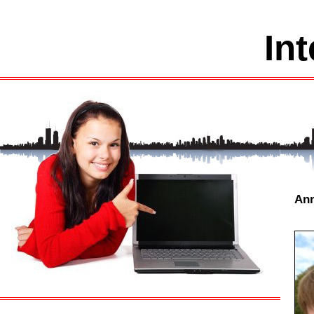
Int
Ann