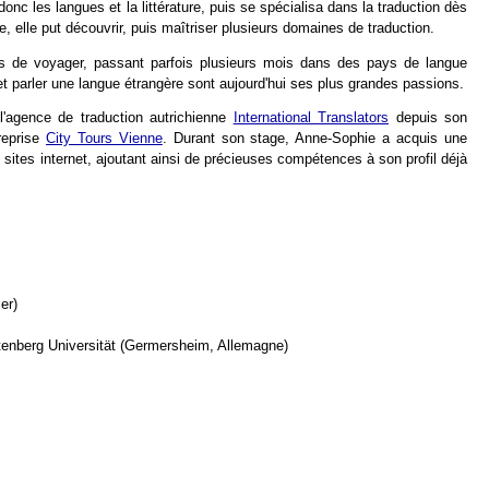
nc les langues et la littérature, puis se spécialisa dans la traduction dès
e, elle put découvrir, puis maîtriser plusieurs domaines de traduction.
ns de voyager, passant parfois plusieurs mois dans des pays de langue
et parler une langue étrangère sont aujourd'hui ses plus grandes passions.
l'agence de traduction autrichienne
International Translators
depuis son
reprise
City Tours Vienne
. Durant son stage, Anne-Sophie a acquis une
e sites internet, ajoutant ainsi de précieuses compétences à son profil déjà
er)
enberg Universität (Germersheim, Allemagne)